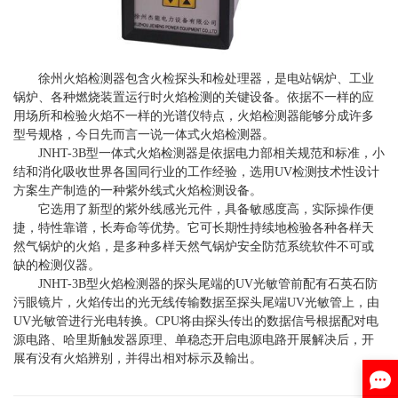
徐州火焰检测器包含火检探头和检处理器，是电站锅炉、工业
锅炉、各种燃烧装置运行时火焰检测的关键设备。依据不一样的应
用场所和检验火焰不一样的光谱仪特点，火焰检测器能够分成许多
型号规格，今日先而言一说一体式火焰检测器。
JNHT-3B型一体式火焰检测器是依据电力部相关规范和标准，小
结和消化吸收世界各国同行业的工作经验，选用UV检测技术性设计
方案生产制造的一种紫外线式火焰检测设备。
它选用了新型的紫外线感光元件，具备敏感度高，实际操作便
捷，特性靠谱，长寿命等优势。它可长期性持续地检验各种各样天
然气锅炉的火焰，是多种多样天然气锅炉安全防范系统软件不可或
缺的检测仪器。
JNHT-3B型火焰检测器的探头尾端的UV光敏管前配有石英石防
污眼镜片，火焰传出的光无线传输数据至探头尾端UV光敏管上，由
UV光敏管进行光电转换。CPU将由探头传出的数据信号根据配对电
源电路、哈里斯触发器原理、单稳态开启电源电路开展解决后，开
展有没有火焰辨别，并得出相对标示及輸出。